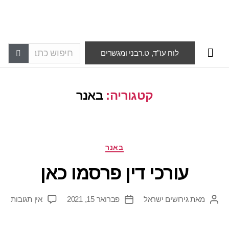
לוח עו"ד, ט.רבני ומגשרים
קטגוריה:
באנר
באנר
עורכי דין פרסמו כאן
מאת
גירושים ישראל
פברואר 15, 2021
אין תגובות