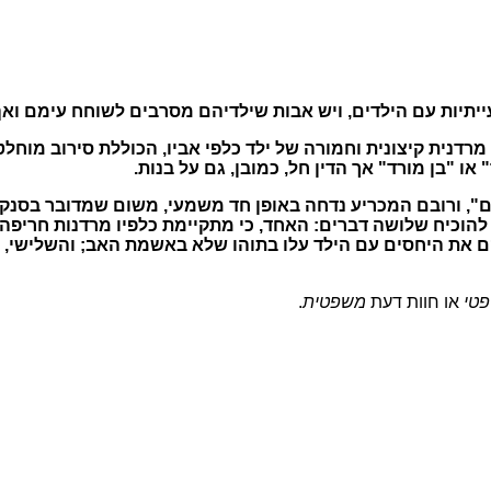
יתיות עם הילדים, ויש אבות שילדיהם מסרבים לשוחח עימם וא
דנית קיצונית וחמורה של ילד כלפי אביו, הכוללת סירוב מוחלט 
או "בן מורד" אך הדין חל, כמובן, גם על בנות.
ם", ורובם המכריע נדחה באופן חד משמעי, משום שמדובר בסנקצ
הוכיח שלושה דברים: האחד, כי מתקיימת כלפיו מרדנות חריפה ש
את היחסים עם הילד עלו בתוהו שלא באשמת האב; והשלישי, שהי
פטי
או חוות דעת
משפטית
.