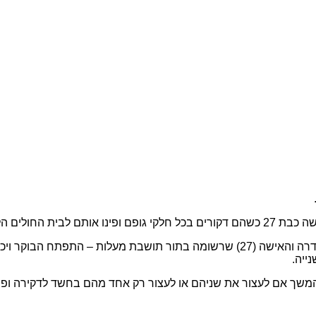
מחקירה ראשונית עלה כי בין השניים – הגבר (34) שרשום כתושב וחדרה והאישה (27) שרש
ייה.
משך אם לעצור את שניהם או לעצור רק אחד מהם בחשד לדקירה ופצ