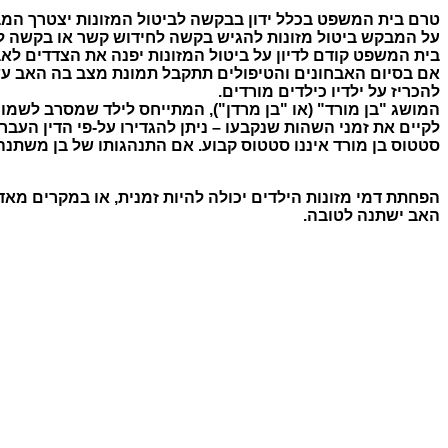
טרם בית המשפט בכלל ידון בבקשה לביטול המזונות יצטרך המ
על המבקש ביטול מזונות להגיש בקשה לחידוש קשר או בקשה לאכ
בית המשפט קודם לדיון על ביטול המזונות יפנה את הצדדים לאב
אם בסיום האבחונים והטיפולים תתקבל תמונת מצב בה האב עשה 
להכריז על ילדיו כילדים מורדים.
המושג "בן מורד" (או "בן מרדן"), המתייחס לילד שמסרב לשמור
לקיים את זמני השהות שנקבעו – ניתן להגדירו על-פי הדין העברי
סטטוס בן מורד איננו סטטוס קבוע. אם התנהגותו של בן משתנה
הפחתת דמי מזונות הילדים יכולה להיות זמנית, או במקרים מאד 
האב ישתנה לטובה.