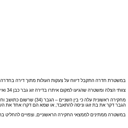
במשטרת חדרה התקבל דיווח על צעקות העולות מתוך דירה בחדרה.
צוותי הצלה ומשטרה שהגיעו למקום איתרו בדירה זוג גבר כבן 34 ואישה כבת 27 כשהם דקורים בכל חלקי גופם ופינו אותם לבית החולים הלל יפה בעיר.
הגבר דקר את בת זוגו וניסה להתאבד, או שמא הם דקרו אחד את השנ
במשטרה ממתינים לממצאי החקירה הראשוניים, וצפויים להחליט בה