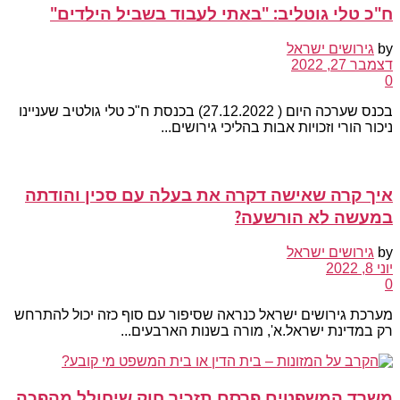
ח"כ טלי גוטליב: "באתי לעבוד בשביל הילדים"
by
גירושים ישראל
דצמבר 27, 2022
0
בכנס שערכה היום ( 27.12.2022) בכנסת ח"כ טלי גולטיב שעניינו
ניכור הורי וזכויות אבות בהליכי גירושים...
איך קרה שאישה דקרה את בעלה עם סכין והודתה
במעשה לא הורשעה?
by
גירושים ישראל
יוני 8, 2022
0
מערכת גירושים ישראל כנראה שסיפור עם סוף כזה יכול להתרחש
רק במדינת ישראל.א', מורה בשנות הארבעים...
משרד המשפטים פרסם תזכיר חוק שיחולל מהפכה