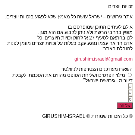
זכויות יוצרים
אתר גירושים – ישראל עושה כל מאמץ שלא לפגוע בזכויות יוצרים.
אולם לעיתים התוכן שמופרסם בו
מופץ ברחבי הרשת ולא ניתן לקבוע אם הוא מוגן.
לכן בהתאם לסעיף 27 א' לחוק זכויות היוצרים, כל
אדם הרואה עצמו נפגע עקב בעלות על זכויות יוצרים מוזמן לפנות
להנהלת האתר:
girushim.israel@gmail.com
השארו מעודכנים הצטרפות לניוזלטר
מילוי הפרטים ושליחת הטופס מהווים את הסכמתי לקבלת
דיוור מ - גירושים-ישראל״.
שליחה
© כל הזכויות שמורות © GIRUSHIM-ISRAEL
studio77 עיצוב פרסום אתרים