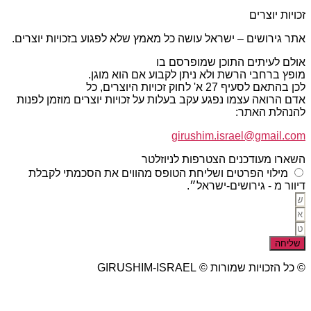
זכויות יוצרים
אתר גירושים – ישראל עושה כל מאמץ שלא לפגוע בזכויות יוצרים.
אולם לעיתים התוכן שמופרסם בו
מופץ ברחבי הרשת ולא ניתן לקבוע אם הוא מוגן.
לכן בהתאם לסעיף 27 א' לחוק זכויות היוצרים, כל
אדם הרואה עצמו נפגע עקב בעלות על זכויות יוצרים מוזמן לפנות
להנהלת האתר:
girushim.israel@gmail.com
השארו מעודכנים הצטרפות לניוזלטר
מילוי הפרטים ושליחת הטופס מהווים את הסכמתי לקבלת
דיוור מ - גירושים-ישראל״.
שליחה
© כל הזכויות שמורות © GIRUSHIM-ISRAEL
studio77 עיצוב פרסום אתרים