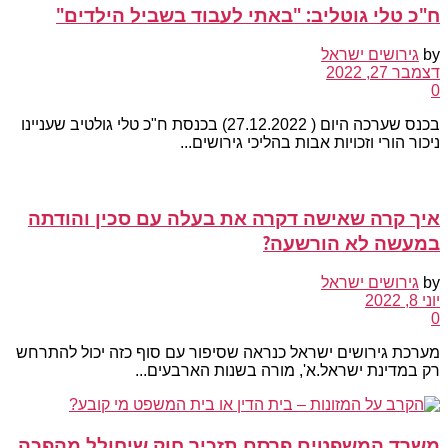
ח"כ טלי גוטליב: "באתי לעבוד בשביל הילדים"
by
גירושים ישראל
דצמבר 27, 2022
0
בכנס שערכה היום ( 27.12.2022) בכנסת ח"כ טלי גולטיב שעניינו
ניכור הורי וזכויות אבות בהליכי גירושים...
איך קרה שאישה דקרה את בעלה עם סכין והודתה
במעשה לא הורשעה?
by
גירושים ישראל
יוני 8, 2022
0
מערכת גירושים ישראל כנראה שסיפור עם סוף כזה יכול להתרחש
רק במדינת ישראל.א', מורה בשנות הארבעים...
משרד המשפטים פרסם תזכיר חוק שיחולל מהפכה