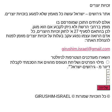
זכויות יוצרים
אתר גירושים – ישראל עושה כל מאמץ שלא לפגוע בזכויות יוצרים.
אולם לעיתים התוכן שמופרסם בו
מופץ ברחבי הרשת ולא ניתן לקבוע אם הוא מוגן.
לכן בהתאם לסעיף 27 א' לחוק זכויות היוצרים, כל
אדם הרואה עצמו נפגע עקב בעלות על זכויות יוצרים מוזמן לפנות
להנהלת האתר:
girushim.israel@gmail.com
השארו מעודכנים הצטרפות לניוזלטר
מילוי הפרטים ושליחת הטופס מהווים את הסכמתי לקבלת
דיוור מ - גירושים-ישראל״.
שליחה
© כל הזכויות שמורות © GIRUSHIM-ISRAEL
studio77 עיצוב פרסום אתרים