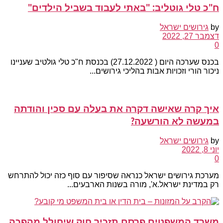
ח"כ טלי גוטליב: "באתי לעבוד בשביל הילדים"
by
גירושים ישראל
דצמבר 27, 2022
0
בכנס שערכה היום ( 27.12.2022) בכנסת ח"כ טלי גולטיב שעניינו
ניכור הורי וזכויות אבות בהליכי גירושים...
איך קרה שאישה דקרה את בעלה עם סכין והודתה
במעשה לא הורשעה?
by
גירושים ישראל
יוני 8, 2022
0
מערכת גירושים ישראל כנראה שסיפור עם סוף כזה יכול להתרחש
רק במדינת ישראל.א', מורה בשנות הארבעים...
משרד המשפטים פרסם תזכיר חוק שיחולל מהפכה