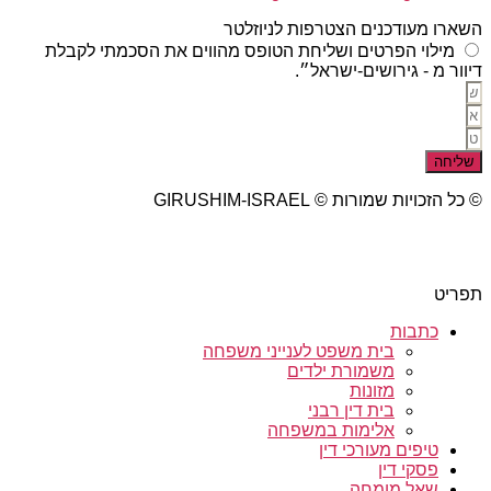
השארו מעודכנים הצטרפות לניוזלטר
מילוי הפרטים ושליחת הטופס מהווים את הסכמתי לקבלת
דיוור מ - גירושים-ישראל״.
שליחה
© כל הזכויות שמורות © GIRUSHIM-ISRAEL
studio77 עיצוב פרסום אתרים
תפריט
כתבות
בית משפט לענייני משפחה
משמורת ילדים
מזונות
בית דין רבני
אלימות במשפחה
טיפים מעורכי דין
פסקי דין
שאל מומחה