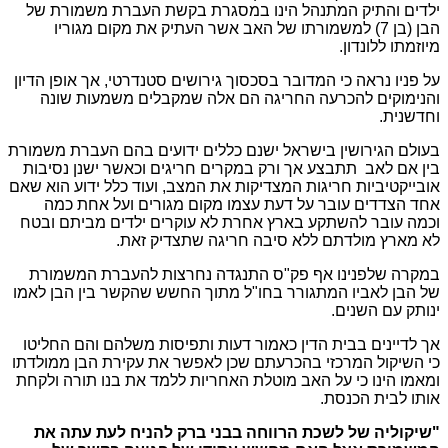
ילדים והתיק המתנהל הינו במסגרת בקשת העברת משמורת של
הבן (בן 7) למשמורתו של האב אשר העתיק את מקום מגוריו
מיוזמתו ללונדון.
על פניו נראה כי המדובר בסכסוך גירושים סטנדרטי, אך אופן הדיון
והנימוקים להכרעה החריגה הם אלה שמקבלים משמעות שונה
וחדשנית.
בעולם הגירושין בישראל ישנם כללים ידועים בהם העברת משמורת
בין אם לאב תתבצע אך ורק במקרים חריגים וכאשר ישנן נסיבות
אובייקטיביות חריגות המצדיקות את המצב, ועוד כלל ידוע הוא שאם
אחד הצדדים עובר על דעת עצמו מקום מגורים ועל אחת כמה
וכמה עובר להשתקע בארץ אחרת לא עוקרים ילדים מביתם ובטח
לא מארץ מולדתם ללא סיבה חריגה שתצדיק זאת.
במקרה שלפנינו אף פק"ס התנגדה נחרצות להעברת המשמורת
של הבן לאביו המתגורר בחו"ל מתוך החשש שהקשר בין הבן לאמו
ינותק עם השנים.
אך לדיינים בבית הדין כאמור דעות ותפיסות משלהם והם החליטו
כי השיקול המרכזי בהכרעתם שכן לאפשר את עקירת הבן ממולדתו
ומאמו הינו כי על האב מוטלת האחריות ללמד את בנו תורה ולקחת
אותו לבית הכנסת.
"שיקוליה של לשכת הרווחה בבני ברק להניח לעת עתה את