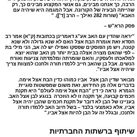
הרבה, כך אנחנו מבינים, גם אנשי המקצוע מבינים כך, רק
שהייתה הבעיה של הקורונה. אבל המגמה היא שיהיה עם
האבא" (שורות 282 ואילך – הרב [ד']). "
פסק הרא"ש –
"יראה שהדין עם האב אע"ג דאמרינן בכתובות (ק"א) אמר רב
חסדא זאת אומרת הבת אצל האם לא שנא גדולה ולא שנא
קטנה, ויש מן הפוסקים שפסקו ואפילו יש לה אב, הני מילי בת
– לפי שהאם מצויה אצלה בבית יותר מן האב שהוא יוצא
למלאכתו ולעסקיו, והאם שומרתה ומלמדתה צניעות ואורח
הנשים. אבל בן שהאב חייב ללמדו תורה ולחנכו למצוות צריך
שיהיה אצל אביו".
מבואר שדין הבן אצל אביו כמוהו כדין הבת אצל אימה.
בדברים אלה מן החידוש, זאת משום שמפשטות סוגיית
הגמרא נראה כי דין "הבת אצל אימה לעולם" היא תקנת
חכמים קבועה, אך תקנה זו לא הוזכרה בנוגע לבן אצל האב.
בעניינו של הבן לא דובר על תקנת חכמים שהבן יהיה אצל
אביו, אלא כאמצעי בלבד – בשל חיוב האב ללמדו תורה
ולחנכו, ובגלל זה על הבן להיות אצל אביו."
שיתוף ברשתות החברתיות