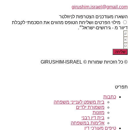
girushim.israel@gmail.com
השארו מעודכנים הצטרפות לניוזלטר
מילוי הפרטים ושליחת הטופס מהווים את הסכמתי לקבלת
דיוור מ - גירושים-ישראל״.
שליחה
© כל הזכויות שמורות © GIRUSHIM-ISRAEL
studio77 עיצוב פרסום אתרים
תפריט
כתבות
בית משפט לענייני משפחה
משמורת ילדים
מזונות
בית דין רבני
אלימות במשפחה
טיפים מעורכי דין