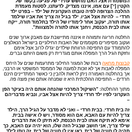
המשמורת אצל האם מחשש עתידי של פגיעה בקשר של
הקטין [י'] עם אמו, איננו מצדיק, לדעתנו, לסטות מעמדת
ההלכה הצרופה לפיה טובתו העקרונית של ילד – בפרט ילד
חרדי – להיות אצל אביו. ילד בגיל זה צריך את אביו שילמד
אותו תורה, יעקוב אחר לימודיו של הילד בתלמוד תורה, ייקח
אותו לבית הכנסת, ויחנך אותו לתורה ולמצווות".
החלטה חריגה ותמוהה זו איננה מתיישבת עם מאבק ארוך שנים
ועקוב מסיפורים מקוממים של האבות החילוניים בישראל הנאלצים
להתמודד עם התפיסה הרווחת שילדים יגדלו לרוב אצל אימם
וחזקת הגיל הרך המפלה אותם מגדרית רק משום היותם גברים.
קבוצות מחאה
רבות של המגזר החילוני מתרעמות שנים על היחס
המפלה לאבות אך לא זוכות למענה של הממסד המשפטי או הרבני,
אך בהחלטה האמורה ניתן לראות ולהבין כי כאשר המתדיינים הינם
חרדים – התפיסה ההלכתית היא זו שמנחה אותם ואין פוצה פה.
מתוך ההחלטה:
"השיקול המרכזי שהנחה אותם היה בעיקר הפן
העקרוני לפיו ילד חרדי צריך להיות אצל אביו, ונביא מדבריהם
–
זה בית חרדי. בבית חרדי – ואני לא מדבר על הגיל הרך, הילד
צריך להיות עם האבא, אם הוא מסודר, ויש לו אישה בבית.
אימא לא תיקח אותו לבית הכנסת, לא תיתן לו את הדברים
שילד צריך, אני חושב שבגיל הזה שלו, הוא יהיה עם האבא, כך
תהיה לו חוויה של בית, כאן אין לו חוויה של בית, זה נותן לילד