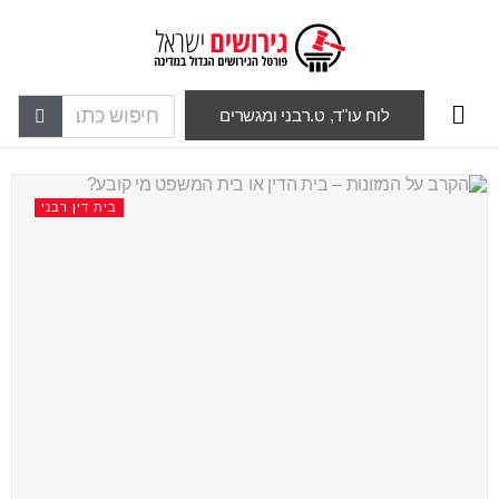
לוח עו"ד, ט.רבני ומגשרים
בית דין רבני