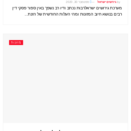
by
גירושים ישראל
ספטמבר 30, 2020
מערכת גירושים ישראלרבות נכתב ודיו רב נשפך באין ספור פסקי דין
רבים בנושא חיוב המזונות ומהי העלות החודשית של הזנת...
מזונות