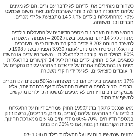
כשהורים מזהירים את ילדיהם לא לדבר עם זרים, הם לא מגינים
עליהם מהסכנה הגדולה ביותר שאורבת להם. זאת, משום שכמעט
70% מההתעללות בילדים עד גיל 14 מתבצעת על ידי מכרים,
חברים ובני משפחה.
בחמש השנים האחרונות מספר הדיווחים על התעללות בילדים
מתחת לגיל 14 יותר מהוכפל. בשנת 2002 – הפנתה המשטרה
למשרד הרווחה 8,202 ילדים לחקירת חשדות כי היו מעורבים
בהתעללות פיסית או מינית, לעומת 3,930 הפניות בשנת 1998 כ
90% מהילדים היו קורבנות להתעללות – השאר היו עדים או נחשדו
כפוגעים. על פי החוק, ילדים מתחת לגיל 14 הקשורים בהתעללות
מינית או בהתעללות אחרת על ידי אדם האחראי עליהם נחקרים על
ידי עובדים סוציאליים, ולא על ידי חוקרי משטרה.
17% מהפוגעים בילדים הם בני משפחה וצ50% נוספים הם חברים
ומכרים, סביר להניח שתופעת ההתעללות אף נרחבת יותר, אלא
שבמקרים רבים דיווחים לא מגיעים למשטרה כי ילדים מתקשים
לחשוף את הסוד.
מאז שנכנס לתוקף בדנת1990 החוק שמחייב דיווח על התעללות
בילדים ע"י האחראים עליהם (הורים, מורים, מדריכים), נרשם זינוק
במספר הדיווחים. 70%-60% מהדיווחים מגיעים ממערכת החינוך.
מרבית הקורבנות הן בנות, אם כי 30% הם בנים.
נתונים שנחשפו ביום עיון על התעללות בילדים (29.1.04),