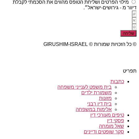
מילוי הפרטים ושליחת הטופס מהווים את הסכמתי לקבלת
דיוור מ - גירושים-ישראל״.
שליחה
© כל הזכויות שמורות © GIRUSHIM-ISRAEL
studio77 עיצוב פרסום אתרים
תפריט
כתבות
בית משפט לענייני משפחה
משמורת ילדים
מזונות
בית דין רבני
אלימות במשפחה
טיפים מעורכי דין
פסקי דין
שאל מומחה
סקר שופטים ודיינים