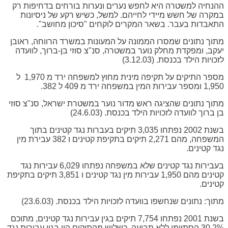
ההנחיה למשטרה היא לחפש נערים ונערות בורחים בדחיפות רק
במקרה של חשש מיידי לחייהם. למשל, כשיש רקע של ניסיונות
התאבדות בעבר. בשאר המקרים לוקחים "סיכון מחושב".
מתוך נתונים שמסרו הממונה על המעונות במשרד הרווחה, ראובן
יעקב, ומפקדת מחלק נוער במשטרה, סנ"צ סוזי בן-ברוך, לוועדה
לזכויות הילד בכנסת. (3.12.03)
מספר התיקים על תקיפה מינית מחוץ למשפחה ירד מ 1,970 ל
1,950 ומספר עבירות המין במשפחה ירד מ 409 ל 382.
מתוך נתונים שהציגה ראש מדור נוער במשטרת ישראל, סנ"צ סוזי
בן ברוך לוועדה לזכויות הילד בכנסת. (24.6.03)
בשנת 2002 נפתחו 3,035 תיקים בעברות נגד קטינים בתוך
המשפחה, מהם 2,271 תיקים בתקיפת קטינים ו 382 עבירת מין
נגד קטינים.
בעבירות נגד קטינים שלא במשפחה נפתחו 6,029 עבירות נגד
קטינים מהם 1,950 עבירות מין נגד קטינים ו 3,851 תיקים בתקיפת
קטינים.
מתוך: נתונים שנחשפו בוועדה לזכויות הילד בכנסת. (23.6.03)
בשנת 2001 נפתחו 7,754 תיקים בגין עבירות נגד קטינים, מתוכם
30.2% הסתיימו ללא תביעה. כשליש מהתיקים היו בגין עבירות נגד