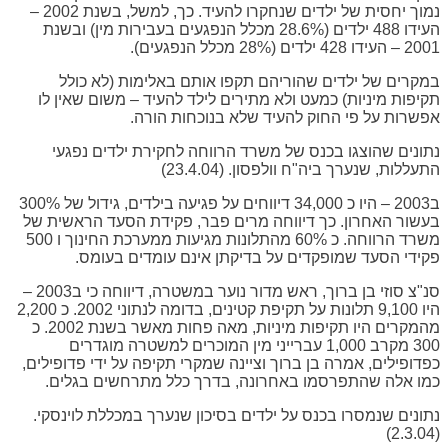
נמוך יחסית של ילדים שנחקרו להעיד. כך, למשל, בשנת 2002 –
העידו 488 ילדים (28.6% מכלל הנפגעים בעבירות מין) ובשנת
2001 – העידו 428 ילדים (28% מכלל הנפגעים).
במקרים של ילדים שהוריהם תקפו אותם באלימות (לא כולל
תקיפות מיניות) כמעט ולא מתירים לילד להעיד – משום שאין לו
אפשרות על פי החוק להעיד שלא בנוכחות הורה.
נתונים שהוצגו בכנס של משרד הרווחה לחקירת ילדים נפגעי
התעללות, שנערך ביה"ח וולפסון. (23.4.04)
ב2003 – היו כ 34,000 דיווחים על פגיעה בילדים, גידול של 300%
בעשור האחרון. כך דיווחה מרים פבר, פקידת הסעד הראשית של
משרד הרווחה. כ 60% מהתלונות מגיעות ממערכת החינוך ו 500
פקידי הסעד שמופקדים על בדיקתן אינם עומדים בעומס.
סנ"צ סוזי בן ברוך, ראש מדור נוער במשטרה, דיווחה כי ב2003 –
היו 9,100 תלונות על תקיפת קטינים, בדומה לנתוני 2002. כ 2,200
מהמקרים היו תקיפות מיניות, מאה פחות מאשר בשנת 2002. כ
300 מקרב 1,000 עברייני מין המוכרים למשטרה מוגדרים
כפדופילים, אמרה בן ברוך וציינה שמקרי תקיפה על ידי פדופילים,
כמו אלה שהתפרסמו באחרונה, בדרך כלל מתרחשים בגלים.
נתונים שנמסרו בכנס על ילדים בסיכון שנערך במכללת לוינסקי.
(2.3.04)