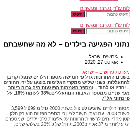
לוח עו"ד, ט.רבני ומגשרים
חיפוש
לוח עו"ד, ט.רבני ומגשרים
חיפוש
נתוני הפגיעה בילדים – לא מה שחשבתם
גירושים ישראל
אוגוסט 27, 2020
מערכת גירושים – ישראל
בשנים האחרונות גדל פי חמישה מספר הילדים שנפלו קורבן
להתעללות. כשני שליש ממקרי האלימות בוצעו על ידי ההורים
– יחדיו או לחוד – ו
מספר האמהות הפוגעות היה גבוה ביותר
מפי שניים ממספר האבות המתעללים,38% לעומת 16%, על
פי נתוני אל"י.
מספר הילדים שהגיעו לטיפול בשנת 2000 גדל מ 699 ל 3,599
בשנת 2003. עם זאת, חשוב לציין כי מספר הפניות הוא רק חלק
קטן מהדיווחים לרשויות הרווחה על אלימות כלפי ילדים, שמספרם
הגיע ליותר מ 37 אלף ב2003, גידול של כ 20% בשלוש שנים.