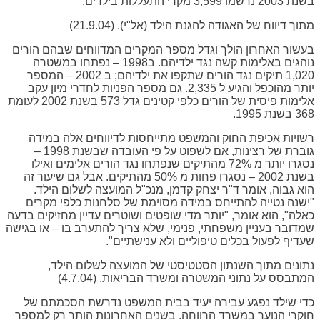
בשנת 2003 נרשמו 3,599 מקרי התעללות בילדים.
מתוך דיווח של האגודה להגנת הילד (אל"י). (21.9.04)
בעשור האחרון הולך וגדל מספר המקרים המדווחים שבהם הורים
נוהגים באלימות קשה נגד ילדיהם. ב1998 – נפתחו במשטרה
1,020 תיקים נגד הורים שתקפו את ילדיהם; ב 2002 – המספר
יותר מהוכפל והגיע ל 2,335. גם מספר הפניות לחדרי מיון עקב
אלימות פיסית של הורים כלפי קטינים גדל 573 בשנת 2002 לעומת
368 בשנת 1995.
רשויות אכיפת החוק והמשפט מתייחסות לדיווחים אלה במידה
גוברת של רצינות, אם לשפוט על פי העובדה שבשנת 1998 –
נסגרו יותר מ 72% מהתיקים שנפתחו נגד הורים אלימים ואילו
בשנת 2002 – נסגרו פחות מ 50% מהתיקים. אבל גם שיעור זה
הוא גבוה, אומר ד"ר יצחק קדמן, מנכ"ל המועצה לשלום הילד.
"ישנה נטייה להתייחס במידה מסוימת של סלחנות כלפי מקרים
כאלה", הוא אומר, "יותר מדי שופטים ושוטרים עדיין מחזיקים בדעה
שמדובר בעניין משפחתי, פנימי, שלא צריך להתערב בו – או בגישה
שעדיף לפעול בכלים טיפוליים ולא ענישתיים".
נתונים מתוך השנתון הסטטיסטי של המועצה לשלום הילד,
המתבסס על נתוני המשטרה ומשרד הבריאות. (4.7.04)
כדי שילד נפגע עבירה יעיד בבית המשפט נדרשת הסכמתם של
חוקרי הנוער במשרד הרווחה. בשנים האחרונות הותר רק למספר