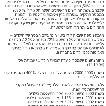
גם במספר התיקים שפתחה המשטרה על עבירות נגד ילדים חל
גידול בכ 50%, מסוף שנות התשעים. נציג המשטרה בוועדה דיווח
שכבר בששת החודשים הראשונים השנה חל גידול של כ 9%
במספר התיקים שנפתחו בגין אלימות נגד קטינים – לעומת
התקופה המקבילה אשתקד. הוא אמר, עם זאת, שהעלייה באלימות
כלפי ילדים גבוהה בהרבה ממספר התיקים, כיוון שרק המקרים
החמורים ביותר מדווחים למשטרה.
מגמה נוספת שבאה לידי ביטוי הינה גילם הצעיר של הילדים –
כשליש הם מתחת לגיל חמש, וכ 72% מתחת לגיל 12. חלה גם
עלייה במספר הילדים מבתים חרדיים שמגיעים לאל"י, ובעמותה
לא יודעים אם הסיבה לכך היא מודעות גוברת או גידול בהיקף
האלימות כלפי ילדים בחברה זו.
מתוך נתונים שנמסרו לועדה לזכויות הילד ע"י עמותת אל"י.
(12.10.04)
בשנים 2000-2003 נרשמה עלייה חדה של כ 400% במספר מקרי
התעללות בילדים.
על-פי ממצאי האגודה להגנת הילד (אל"י), חל גידול במקרי
ההתעללות מדי שנה.
בשנת 2000 נרשמו כ 700 מקרי התעללות בילדים.
בשנת 2001 נרשמו כ 1,165 מקרי התעללות בילדים.
בשנת 2002 נרשמו 3,277 מקרי התעללות בילדים.