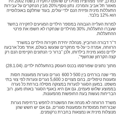
כמו כן, יותר ממחצית מהילדים שהופנו לחקירה בשנת 2002 היו
מאזור תל אביב והמרכז. נתון נוסף:20% מבין הנחקרים על עבירות
התעללות מינית ופיזית הנם ילדי עולים, בעוד שחלקם באוכלוסייה
הוא 12% בלבד.
למרות העלייה הגבוהה במספר הילדים המגיעים לחקירה בחשד
שעברו התעללות, 30% מהילדים שנחקרו לא חשפו את פרטי
ההתעללות.
ד"ר דבורה הורוביץ, מנהלת יחידת חקירות הילדים במשרד
הרווחה, אמרה כי על-פי מחקרים שנעשו בעולם, אחד מכל ארבעה
ילדים נפגע מינית בילדותו, ולכן "ברור כי הנתונים הקיימים הנם רק
קצה הקרחון שנחשף".
מתוך נתונים שפורסמו בכנס העוסק בהתעללות ילדים. (28.1.04)
מדי שנה בורחים בין 500 ל 600 נערים ונערות ממעונות חסות
ומעונות טיפוליים, בהם מצויים כ 5,600 נערים ונערות לפי צווי בתי
משפט. במעון הסגור לנערות במצוקה מסילה בורחת כל נערה
בממוצע שלוש פעמים, גם אם היא באגף הסגור באותו מעון. רוב
הבריחות נעשות בעת החופשות מהמעונות.
משרד הרווחה לא מנחה את המשטרה לחפש בדחיפות נערות
שבורחות ממוסדות וממעונות סגורים, גם אם יש חשש שהן
מנוצלות מינית או נמצאות בחברת נרקומנים.