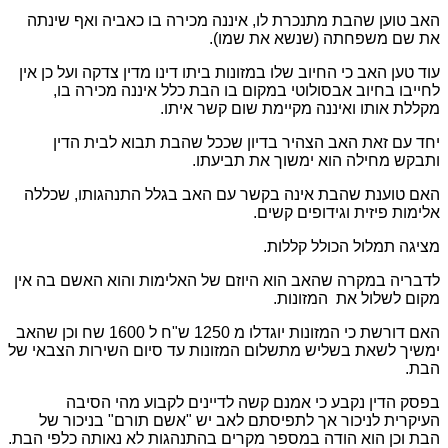
האב טוען שהבת מתנכרת לו, איננה מכירה בו כאביה ואף שינתה
את שם משפחתה (שנשא את שמו).
עוד טען האב כי החיוב שלו במזונות ביתו דינו מדין צדקה ועל כן אין
לחייבו בחיוב אבסולוטי במקום בו הבת כלל איננה מכירה בו,
מקללת אותו ואיננה מקיימת שום קשר איתו.
יחד עם זאת האב הצהיר בדיון שככל שהבת תבוא לבית הדין
ותבקש מחילה הוא ימשוך את תביעתו.
האם טוענת שהבת אינה בקשר עם האב בגלל התנהגותו, שכללה
אלימות פיזית וגידופים קשים.
מציגה תמלול הכולל קללות.
לדבריה במקרה שהאב הוא היוזם של האלימות והוא האשם בה אין
מקום לשלול את המזונות.
האם דורשת כי המזונות יוגדלו מ 1250 ש"ח ל 1600 שח וכן שהאב
ימשיך לשאת בשליש מתשלום המזונות עד סיום השירות הצבאי של
הבת.
בפסק הדין נקבע כי אמנם קשה לדיינים לקבוע מהי הסיבה
העיקרית לניכור אך לתפיסתם לאב יש "אשם תורם" בניכור של
הבת וכן הוא הודה במספר מקרים בהתנהגות לא נאותה כלפי הבת.