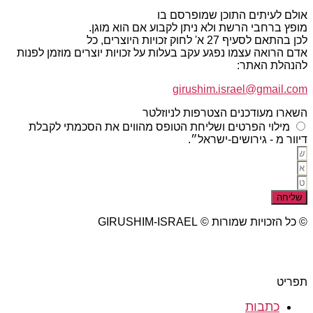
אולם לעיתים התוכן שמופרסם בו
מופץ ברחבי הרשת ולא ניתן לקבוע אם הוא מוגן.
לכן בהתאם לסעיף 27 א' לחוק זכויות היוצרים, כל
אדם הרואה עצמו נפגע עקב בעלות על זכויות יוצרים מוזמן לפנות
להנהלת האתר:
girushim.israel@gmail.com
השארו מעודכנים הצטרפות לניוזלטר
מילוי הפרטים ושליחת הטופס מהווים את הסכמתי לקבלת
דיוור מ - גירושים-ישראל״.
שליחה
© כל הזכויות שמורות © GIRUSHIM-ISRAEL
studio77 עיצוב פרסום אתרים
תפריט
כתבות