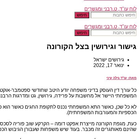
לוח עו"ד, ט.רבני ומגשרים
חיפוש
לוח עו"ד, ט.רבני ומגשרים
חיפוש
גישור וגירושין בצל הקורונה
גירושים ישראל
ינואר 17, 2022
מאת: עו"ד גילה עיני
כל עורך דין העוסק בדיני משפחה יודע היטב שחודשי ספטמבר-אוקטו
המשפחתי היישר אל מחשבות על פרידה, גירושין, גט ומדרגות הרבנו
לא כל שכן, כאשר התא המשפחתי נכנס לתקופת החגים כאשר הוא כב
הכספיות והמעורבות המשפחתית).
כעת, מגפת הקורונה מייצרת אפקט דומה – הקרקע שוב פוריה לסכס
שהינם מאותגרים זה מכבר. בעוד שיש משפחות שעבורן הגיבוש הכפוי