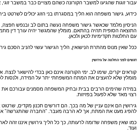
עבור זוגות שהגיעו למשבר הקורונה כשהם מצויים כבר במשבר זוגי, 
כידוע, גישור משפחה הוא הליך במסגרתו בני הזוג יכולים לשרטט בי
הניסיון מלמד שכאשר גישור משפחה נעשה בתום לב ובנפש חפצה, בני
התוצאה הסופית תהיה בהתאם. מומלץ שהמגשר יהיה עורך דין מתמח
עם החלטות תקדימיות לכאן ולכאן.
ככל שאין מנוס מהתרת הנישואין, הליך הגישור עשוי להניב הסכם גירו
דגשים לפני החלטה על גירושין
קוראים יקרים, שימו לב. ימי הקורונה אינם כאן בכדי להישאר לנצח.
מומלץ שלא להעצים את המתח המשפחתי יתר על המידה, ולנסות לפעול
במידה שהימים הרבים בבית ובחיק המשפחה מסמנים עבורכם את "הקש
רצוי מאד שלא לפעול בפזיזות.
גירושין הם אינם עניין של מה בכך. הם דורשים תכנון מקדים, שרטוט
להפיג מעט את המתח, אך לא הרבה מעבר. "החברה שהתגרשה" או "
כמו שאין משפחה שדומה לרעותה, כך כל הליך גירושין איננו זהה לאח
ועוד.