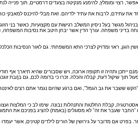
אפשר, רצוי ומומלץ, להימנע מנקיטה בצעדים דרמטיים, תוך פנייה לנ
חד את עתידם, לרבות את עתיד ילדיהם. זאת מבלי להיכנס למאבקי כו
הול מגשר בעל ניסיון המשלב רגישות עם מקצועיות, כאשר בני הזוג 
ה בדיני משפחה. עורך הדין אשר יבחן היטב את נסיבות המשפחה, ו
שין הוגן, ראוי ומדויק לצרכי התא המשפחתי. גם לאור הנסיבות הכלכל
 אמנם ייתכן ותהיה זו תקופה ארוכה, ויש שסבורים שהיא תיארך אף חו
 תוך שיקול דעת, קבלה והכלה. זכרו כי בדומה לכם, גם בן/בת זוג
 ששבר את גב הגמל", ואם ברגע שהיום נגמר אתם רצים לאינטרנט ב
 אסטרטגיה, קבלת החלטות והתנהלות נבונה. שימו לב כי המלצות ועצו
החבר שעבר את זה" לא מסוגלים (באמת) להציג בפניכם את התמונ
ר. בפרט אם מדובר על גירושין של הורים לילדים קטינים, אשר יעמדו