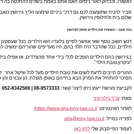
לאשורו, ולבדוק לאור ניסיונו האם אתם באמת בשלים להחלטה כה ד
סביר להניח שתוצענה לכם גם דרכי ביניים שימנעו הליך גירושין כואב
שלום בית ולחילופין גירושין.
בכל מצב – השאירו את הילדים מחוץ לגירושין
דגש חשוב נוסף שאי אפשר לסיים בלעדיו הוא הילדים. ככל שעסקינן ב
הילדים, ככל שהדבר היה תלוי בהם, היו מעדיפים שהוריהם ימשיכו לח
בגירושין בהם הילדים הופכים לכלי בידי אחד מהצדדים, או אפילו ב
"עיקרון טובת הילד".
ההורים חייבים לדעת לשים את טובת הילדים מעל לכל שיקול אחר. ידו
הסיכוי להתחיל את הפרק הבא בחייהם באופן מוצלח. הן עבורם והן ע
לקביעת פגישת ייעוץ ניתן ליצור קשר:
08-9573333 | 052-8342566
מאת:
עו"ד גילה עיני
לאתר האינטרנט:
https://www.gila.einy-law.co.il/
לפנייה במייל:
gila@einy-law.co.il
לעמוד הפייסבוק שלי
לחץ כאן