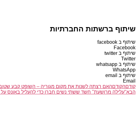
שיתוף ברשתות החברתיות
שיתוף ב facebook
Facebook
שיתוף ב twitter
Twitter
שיתוף ב whatsapp
WhatsApp
שיתוף ב email
Email
קודם
הקודם
האם רצתה לשנות את מקום מגוריה – השופט קבע שטובת
הבא
"עלילה מרושעת" חשד ששתי נשים חברו כדי להעליל באונס על 