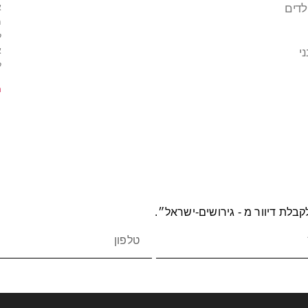
א
לדים
מ
ל
א
י
ל
m
בלת דיוור מ - גירושים-ישראל״.