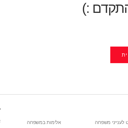
תקדם :)
ת
ז
א
 לענייני משפחה
אלימות במשפחה