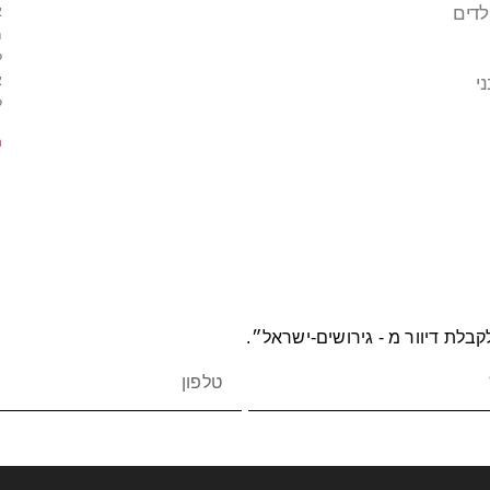
א
לדים
מ
ל
א
י
ל
m
בלת דיוור מ - גירושים-ישראל״.