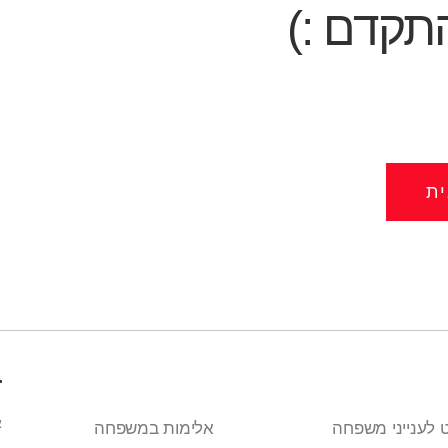
תקדם :)
ת
ז
א
 לענייני משפחה
אלימות במשפחה