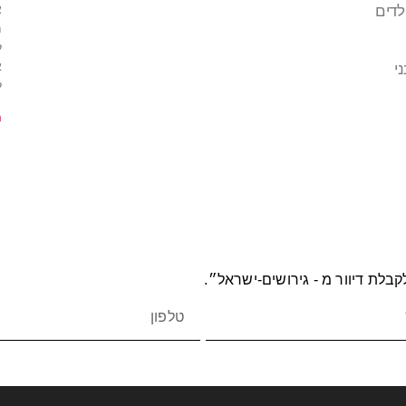
א
לדים
מ
ל
א
י
ל
m
בלת דיוור מ - גירושים-ישראל״.