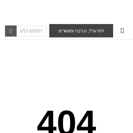
לוח עו"ד, ט.רבני ומגשרים
404