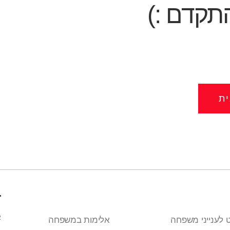
תקדם :)
ת
ז
א
 לענייני משפחה
אלימות במשפחה