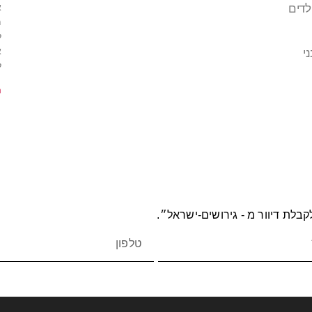
א
לדים
מ
ל
א
י
ל
m
בלת דיוור מ - גירושים-ישראל״.