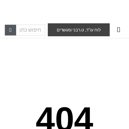
לוח עו"ד, ט.רבני ומגשרים
404