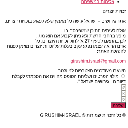
אלימות במשפחה
זכויות יוצרים
אתר גירושים – ישראל עושה כל מאמץ שלא לפגוע בזכויות יוצרים.
אולם לעיתים התוכן שמופרסם בו
מופץ ברחבי הרשת ולא ניתן לקבוע אם הוא מוגן.
לכן בהתאם לסעיף 27 א' לחוק זכויות היוצרים, כל
אדם הרואה עצמו נפגע עקב בעלות על זכויות יוצרים מוזמן לפנות
להנהלת האתר:
girushim.israel@gmail.com
השארו מעודכנים הצטרפות לניוזלטר
מילוי הפרטים ושליחת הטופס מהווים את הסכמתי לקבלת
דיוור מ - גירושים-ישראל״.
שליחה
© כל הזכויות שמורות © GIRUSHIM-ISRAEL
studio77 עיצוב פרסום אתרים