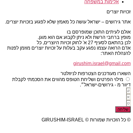
אלימות במשפחה
זכויות יוצרים
אתר גירושים – ישראל עושה כל מאמץ שלא לפגוע בזכויות יוצרים.
אולם לעיתים התוכן שמופרסם בו
מופץ ברחבי הרשת ולא ניתן לקבוע אם הוא מוגן.
לכן בהתאם לסעיף 27 א' לחוק זכויות היוצרים, כל
אדם הרואה עצמו נפגע עקב בעלות על זכויות יוצרים מוזמן לפנות
להנהלת האתר:
girushim.israel@gmail.com
השארו מעודכנים הצטרפות לניוזלטר
מילוי הפרטים ושליחת הטופס מהווים את הסכמתי לקבלת
דיוור מ - גירושים-ישראל״.
שליחה
© כל הזכויות שמורות © GIRUSHIM-ISRAEL
studio77 עיצוב פרסום אתרים