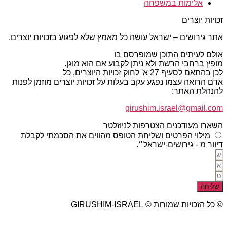
אלימות במשפחה
זכויות יוצרים
אתר גירושים – ישראל עושה כל מאמץ שלא לפגוע בזכויות יוצרים.
אולם לעיתים התוכן שמופרסם בו
מופץ ברחבי הרשת ולא ניתן לקבוע אם הוא מוגן.
לכן בהתאם לסעיף 27 א' לחוק זכויות היוצרים, כל
אדם הרואה עצמו נפגע עקב בעלות על זכויות יוצרים מוזמן לפנות
להנהלת האתר:
girushim.israel@gmail.com
השארו מעודכנים הצטרפות לניוזלטר
מילוי הפרטים ושליחת הטופס מהווים את הסכמתי לקבלת
דיוור מ - גירושים-ישראל״.
שליחה
© כל הזכויות שמורות © GIRUSHIM-ISRAEL
studio77 עיצוב פרסום אתרים