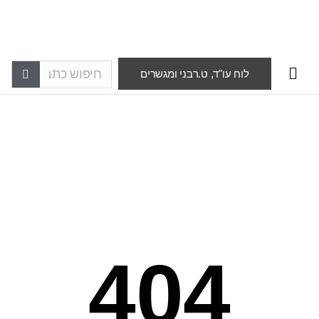
לוח עו"ד, ט.רבני ומגשרים
404