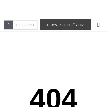
לוח עו"ד, ט.רבני ומגשרים
404