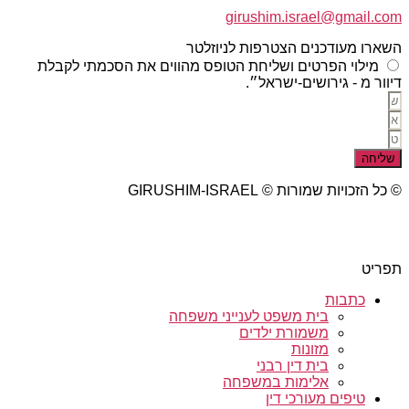
girushim.israel@gmail.com
השארו מעודכנים הצטרפות לניוזלטר
מילוי הפרטים ושליחת הטופס מהווים את הסכמתי לקבלת
דיוור מ - גירושים-ישראל״.
שליחה
© כל הזכויות שמורות © GIRUSHIM-ISRAEL
studio77 עיצוב פרסום אתרים
תפריט
כתבות
בית משפט לענייני משפחה
משמורת ילדים
מזונות
בית דין רבני
אלימות במשפחה
טיפים מעורכי דין