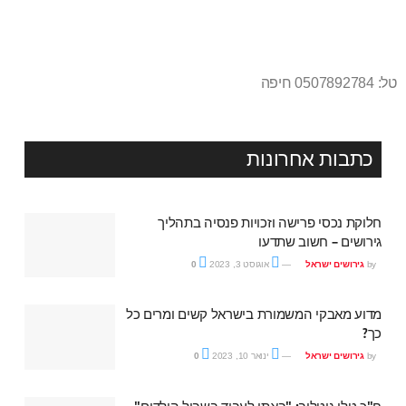
טל: 0507892784 חיפה
כתבות אחרונות
חלוקת נכסי פרישה וזכויות פנסיה בתהליך
גירושים – חשוב שתדעו
by
גירושים ישראל
אוגוסט 3, 2023
0
מדוע מאבקי המשמורת בישראל קשים ומרים כל
כך?
by
גירושים ישראל
ינואר 10, 2023
0
ח"כ טלי גוטליב: "באתי לעבוד בשביל הילדים"