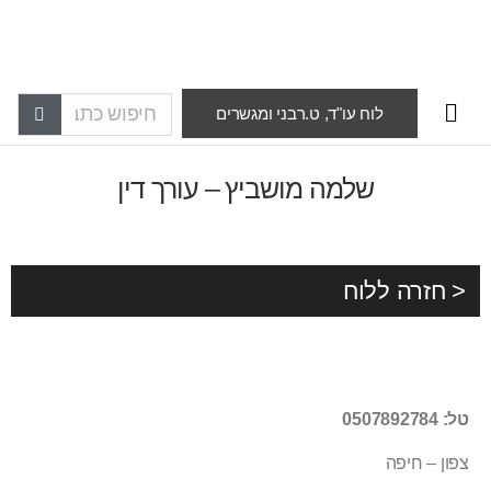
לוח עו"ד, ט.רבני ומגשרים
שלמה מושביץ – עורך דין
< חזרה ללוח
טל: 0507892784
צפון – חיפה