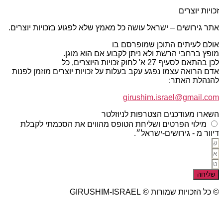
זכויות יוצרים
אתר גירושים – ישראל עושה כל מאמץ שלא לפגוע בזכויות יוצרים.
אולם לעיתים התוכן שמופרסם בו
מופץ ברחבי הרשת ולא ניתן לקבוע אם הוא מוגן.
לכן בהתאם לסעיף 27 א' לחוק זכויות היוצרים, כל
אדם הרואה עצמו נפגע עקב בעלות על זכויות יוצרים מוזמן לפנות
להנהלת האתר:
girushim.israel@gmail.com
השארו מעודכנים הצטרפות לניוזלטר
מילוי הפרטים ושליחת הטופס מהווים את הסכמתי לקבלת
דיוור מ - גירושים-ישראל״.
שליחה
© כל הזכויות שמורות © GIRUSHIM-ISRAEL
studio77 עיצוב פרסום אתרים