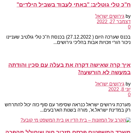
ח"כ טלי גוטליב: "באתי לעבוד בשביל הילדים"
by
גירושים ישראל
דצמבר 27, 2022
0
בכנס שערכה היום ( 27.12.2022) בכנסת ח"כ טלי גולטיב שעניינו
ניכור הורי וזכויות אבות בהליכי גירושים...
איך קרה שאישה דקרה את בעלה עם סכין והודתה
במעשה לא הורשעה?
by
גירושים ישראל
יוני 8, 2022
0
מערכת גירושים ישראל כנראה שסיפור עם סוף כזה יכול להתרחש
רק במדינת ישראל.א', מורה בשנות הארבעים...
משרד המשפטים פרסם תזכיר חוק שיחולל מהפכה