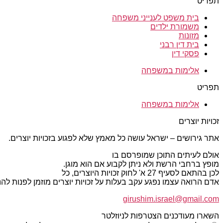
תפריט
בית משפט לענייני משפחה
משמורת ילדים
מזונות
בית דין רבני
פסקי דין
אלימות במשפחה
תפריט
אלימות במשפחה
זכויות יוצרים
אתר גירושים – ישראל עושה כל מאמץ שלא לפגוע בזכויות יוצרים.
אולם לעיתים התוכן שמופרסם בו
מופץ ברחבי הרשת ולא ניתן לקבוע אם הוא מוגן.
לכן בהתאם לסעיף 27 א' לחוק זכויות היוצרים, כל
אדם הרואה עצמו נפגע עקב בעלות על זכויות יוצרים מוזמן לפנות ל
girushim.israel@gmail.com
השארו מעודכנים הצטרפות לניוזלטר