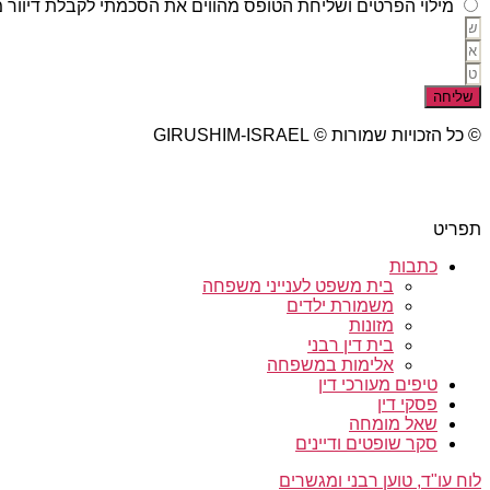
מילוי הפרטים ושליחת הטופס מהווים את הסכמתי לקבלת דיוור מ
שליחה
© כל הזכויות שמורות © GIRUSHIM-ISRAEL
studio77 עיצוב פרסום אתרים
תפריט
כתבות
בית משפט לענייני משפחה
משמורת ילדים
מזונות
בית דין רבני
אלימות במשפחה
טיפים מעורכי דין
פסקי דין
שאל מומחה
סקר שופטים ודיינים
לוח עו"ד, טוען רבני ומגשרים