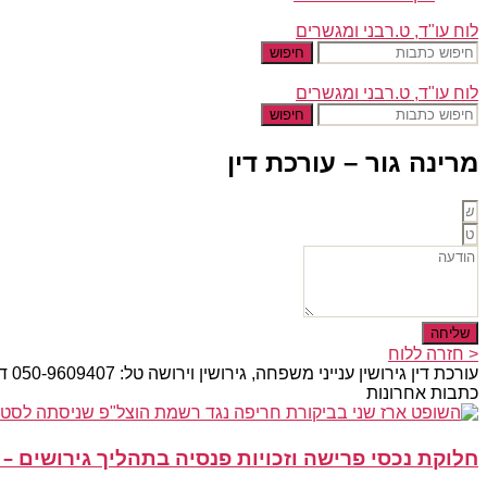
לוח עו"ד, ט.רבני ומגשרים
חיפוש
לוח עו"ד, ט.רבני ומגשרים
חיפוש
מרינה גור – עורכת דין
שליחה
< חזרה ללוח
עורכת דין גירושין ענייני משפחה, גירושין וירושה טל: 050-9609407 דוא"ל: marinagor7@gmail.com כתובת: רח' העצמאות 30 אשדוד
כתבות אחרונות
חלוקת נכסי פרישה וזכויות פנסיה בתהליך גירושים –