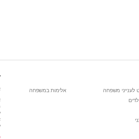
ש
ב
מ
ש
ז
א
 לענייני משפחה
אלימות במשפחה
א
לדים
מ
ל
א
י
ל
m