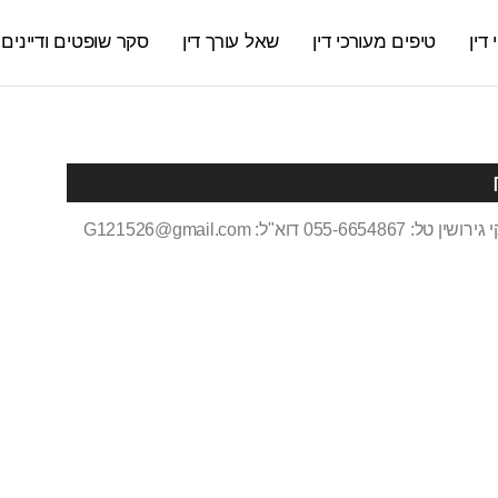
דין
טיפים מעורכי דין
שאל עורך דין
סקר שופטים ודיינים
05 דוא"ל: G121526@gmail.com
ח
ב
ב
ו
מ
ק