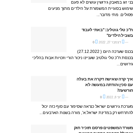
ני זוג במאבק גירושין עושים לא פעם
ימוש בסוגיית המשמורת על הילדים מתוך מניעים
סולים. מתי מדובר...
"כ טלי גוטליב: "באתי לעבוד
שביל הילדים"
דצמבר 27, 2022
0
בכנס שערכה היום ( 27.12.2022)
כנסת ח"כ טלי גולטיב שעניינו ניכור הורי וזכויות אבות בהליכי
ירושים...
יך קרה שאישה דקרה את בעלה
ם סכין והודתה במעשה לא
ורשעה?
יוני 8, 2022
0
ערכת גירושים ישראל כנראה שסיפור עם סוף כזה יכול
התרחש רק במדינת ישראל.א', מורה בשנות הארבעים...
שרד המשפטים פרסם תזכיר חוק