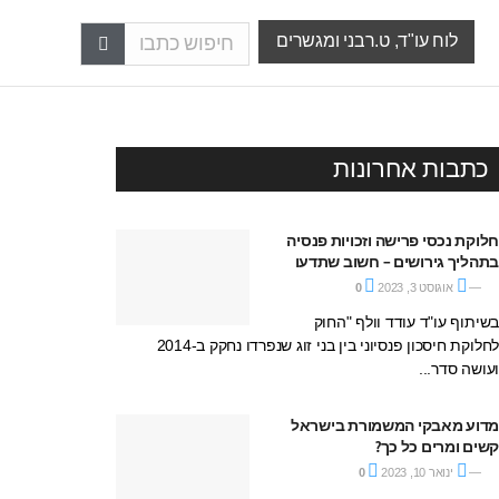
לוח עו"ד, ט.רבני ומגשרים
כתבות אחרונות
לוקת נכסי פרישה וזכויות פנסיה
תהליך גירושים – חשוב שתדעו
אוגוסט 3, 2023
0
שיתוף עו"ד עודד וולף "החוק
לחלוקת חיסכון פנסיוני בין בני זוג שנפרדו נחקק ב-2014
עושה סדר...
דוע מאבקי המשמורת בישראל
שים ומרים כל כך?
ינואר 10, 2023
0