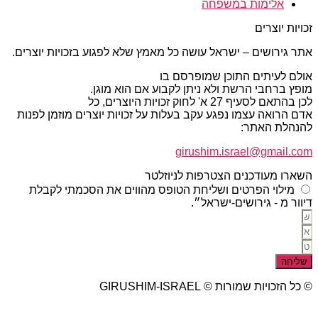
אלימות במשפחה
זכויות יוצרים
אתר גירושים – ישראל עושה כל מאמץ שלא לפגוע בזכויות יוצרים.
אולם לעיתים התוכן שמופרסם בו
מופץ ברחבי הרשת ולא ניתן לקבוע אם הוא מוגן.
לכן בהתאם לסעיף 27 א' לחוק זכויות היוצרים, כל
אדם הרואה עצמו נפגע עקב בעלות על זכויות יוצרים מוזמן לפנות
להנהלת האתר:
girushim.israel@gmail.com
השארו מעודכנים הצטרפות לניוזלטר
מילוי הפרטים ושליחת הטופס מהווים את הסכמתי לקבלת
דיוור מ - גירושים-ישראל״.
שליחה
© כל הזכויות שמורות © GIRUSHIM-ISRAEL
studio77 עיצוב פרסום אתרים