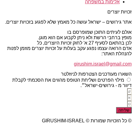
אלימות במשפחה
זכויות יוצרים
אתר גירושים – ישראל עושה כל מאמץ שלא לפגוע בזכויות יוצרים.
אולם לעיתים התוכן שמופרסם בו
מופץ ברחבי הרשת ולא ניתן לקבוע אם הוא מוגן.
לכן בהתאם לסעיף 27 א' לחוק זכויות היוצרים, כל
אדם הרואה עצמו נפגע עקב בעלות על זכויות יוצרים מוזמן לפנות
להנהלת האתר:
girushim.israel@gmail.com
השארו מעודכנים הצטרפות לניוזלטר
מילוי הפרטים ושליחת הטופס מהווים את הסכמתי לקבלת
דיוור מ - גירושים-ישראל״.
שליחה
© כל הזכויות שמורות © GIRUSHIM-ISRAEL
studio77 עיצוב פרסום אתרים