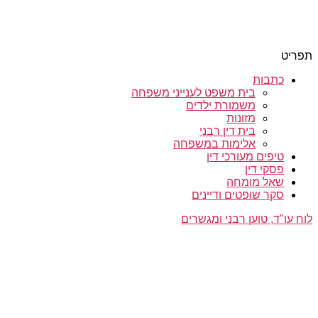
st עיצוב פרסום אתרים
ריט
כתבות
בית משפט לענייני משפחה
משמורת ילדים
מזונות
בית דין רבני
אלימות במשפחה
טיפים מעורכי דין
פסקי דין
שאל מומחה
סקר שופטים ודיינים
 עו"ד, טוען רבני ומגשרים