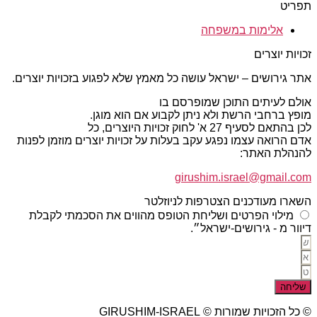
ריט
אלימות במשפחה
יות יוצרים
ר גירושים – ישראל עושה כל מאמץ שלא לפגוע בזכויות יוצרים.
לם לעיתים התוכן שמופרסם בו
פץ ברחבי הרשת ולא ניתן לקבוע אם הוא מוגן.
התאם לסעיף 27 א' לחוק זכויות היוצרים, כל
ם הרואה עצמו נפגע עקב בעלות על זכויות יוצרים מוזמן לפנות
נהלת האתר:
girushim.israel@gmail.c
ארו מעודכנים הצטרפות לניוזלטר
מילוי הפרטים ושליחת הטופס מהווים את הסכמתי לקבלת
ור מ - גירושים-ישראל״.
ליחה
 הזכויות שמורות © GIRUSHIM-ISRAEL