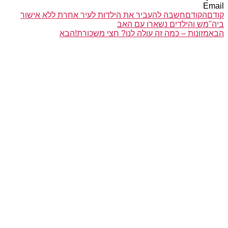
Email
קודם
הקודם
חשבה להעביר את הילדות לעיר אחרת ללא אישור
ביה"מש והילדים נשארו עם האב
הבא
מזונות – כמה זה עולה לנו? חצי משכורת!
הבא