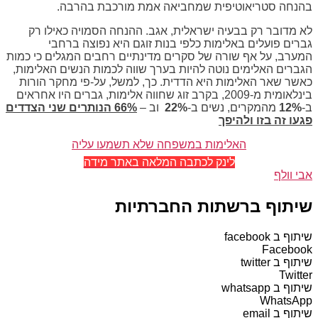
בהנחה סטריאוטיפית שמחביאה אמת מורכבת בהרבה.
לא מדובר רק בבעיה ישראלית, אגב. ההנחה הסמויה כאילו רק
גברים פועלים באלימות כלפי בנות זוגם היא נפוצה ברחבי
המערב, על אף שורה של סקרים מדינתיים רחבים המגלים כי כמות
הגברים האלימים נוטה להיות בערך שווה לכמות הנשים האלימות,
כאשר שאר האלימות היא הדדית. כך, למשל, על-פי מחקר הורות
בינלאומית מ-2009, בקרב זוג שחווה אלימות, גברים היו אחראים
ב-
12%
מהמקרים, נשים ב-
22%
וב –
66% הנותרים שני הצדדים
פגעו זה בזו ולהיפך
האלימות במשפחה שלא תשמעו עליה
לינק לכתבה המלאה באתר מידה
אבי וולף
שיתוף ברשתות החברתיות
שיתוף ב facebook
Facebook
שיתוף ב twitter
Twitter
שיתוף ב whatsapp
WhatsApp
שיתוף ב email